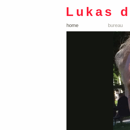
Lukas 
home
bureau