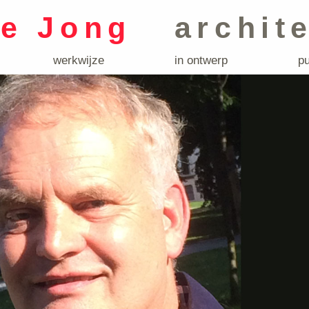
de Jong
archit
werkwijze
in ontwerp
pu