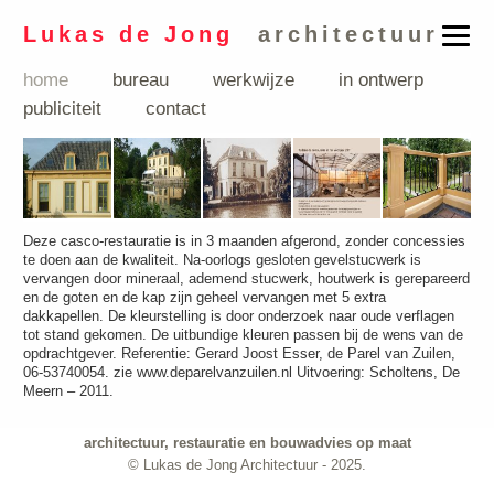
Lukas de Jong
architectuur
home
bureau
werkwijze
in ontwerp
publiciteit
contact
Deze casco-restauratie is in 3 maanden afgerond, zonder concessies
te doen aan de kwaliteit. Na-oorlogs gesloten gevelstucwerk is
vervangen door mineraal, ademend stucwerk, houtwerk is gerepareerd
en de goten en de kap zijn geheel vervangen met 5 extra
dakkapellen. De kleurstelling is door onderzoek naar oude verflagen
tot stand gekomen. De uitbundige kleuren passen bij de wens van de
opdrachtgever. Referentie: Gerard Joost Esser, de Parel van Zuilen,
06-53740054. zie www.deparelvanzuilen.nl Uitvoering: Scholtens, De
Meern – 2011.
architectuur, restauratie en bouwadvies op maat
© Lukas de Jong Architectuur - 2025.