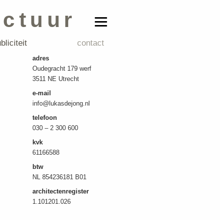
ectuur
bliciteit
contact
adres
Oudegracht 179 werf
3511 NE Utrecht
e-mail
info@lukasdejong.nl
telefoon
030 – 2 300 600
kvk
61166588
btw
NL 854236181 B01
architectenregister
1.101201.026