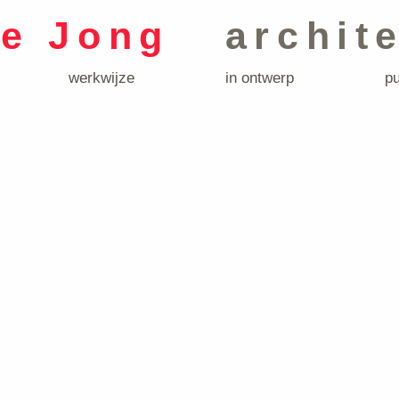
de Jong
archit
werkwijze
in ontwerp
pu