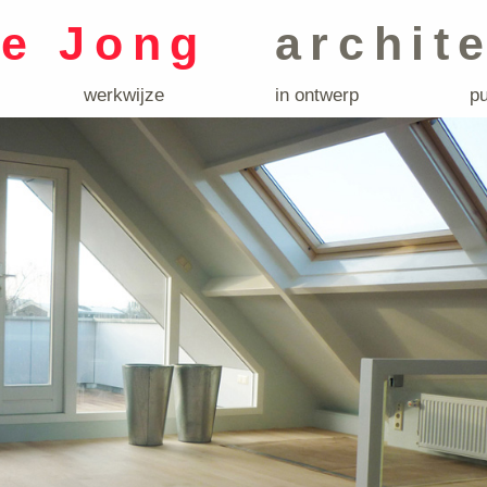
de Jong
archit
werkwijze
in ontwerp
pu