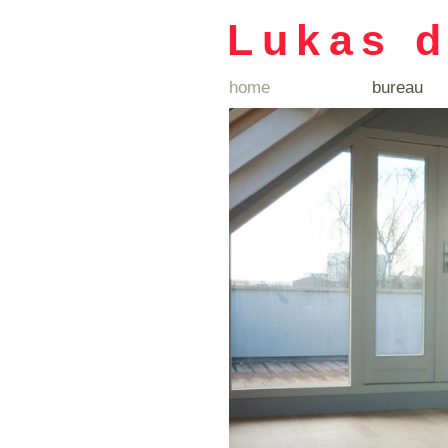
Lukas 
home
bureau