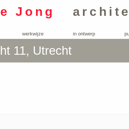
de Jong
archit
werkwijze
in ontwerp
pu
t 11, Utrecht
trecht